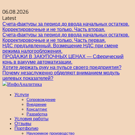
Skip
to
06.08.2026
content
Latest
Счета-фактуры за период до ввода начальных остатков.
Корректировочные и не только. Часть вторая.
Счета-фактуры за период до ввода начальных остатков.
Корректировочные и не только. Часть первая.
НДС предъявленный. Возмещение НДС при смене
режима налогообложения.
ПРОДАЖИ В ЗАКУПОЧНЫХ ЦЕНАХ — Сферический
конь в вакууме автоматизации.
Хотите держать руку на пульсе своего предприятия?
Почему незаслуженно обделяют вниманием модуль
целевых показателей?
ИнфоАналитика
Блог Натальи Сальциной
Услуги
Сопровождение
Внедрение
Консалтинг
Разработка
Условия работы
Отзывы
Портфолио
Наукоемкое производство