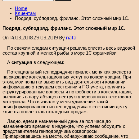
Home
Клиентам
Подряд, субподряд, фриланс. Этот сложный мир 1С.
Подряд, субподряд, фриланс. Этот сложный мир 1С.
On
14.03.2018
29.03.2019
By
nata
По свежим следам ситуации решила описать весь видовой
состав крупной и мелкой рыбы в море 1С франчайзи.
А
ситуация
в следующем:
Потенциальный генподрядчик привлек меня как эксперта
на оказание консультационных услуг по конфигурации. При
этом, мои попытки выяснить вид деятельности компании,
информацию о текущем состоянии и ПО учета, получить
структурированные вопросы и потребности в консультации,
вылились в пару абзацев неструктурированного текстового
материала. Что вызвало у меня удивление такой
неинформированностью генподрядчика о состоянии дел у
клиента после этапа холодных продаж.
Ладно, едем в назначенный день за пол часа до
назначенного времени в надежде, что успеем обсудить с
представителем генподрядчика орг.вопросы.
Припарковавшись на месте, обнаруживаю сообщение, что