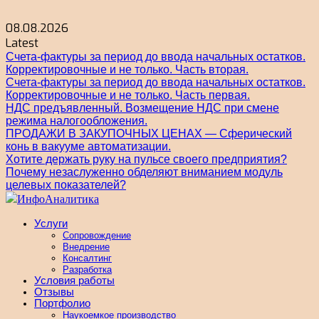
Skip
to
08.08.2026
content
Latest
Счета-фактуры за период до ввода начальных остатков.
Корректировочные и не только. Часть вторая.
Счета-фактуры за период до ввода начальных остатков.
Корректировочные и не только. Часть первая.
НДС предъявленный. Возмещение НДС при смене
режима налогообложения.
ПРОДАЖИ В ЗАКУПОЧНЫХ ЦЕНАХ — Сферический
конь в вакууме автоматизации.
Хотите держать руку на пульсе своего предприятия?
Почему незаслуженно обделяют вниманием модуль
целевых показателей?
ИнфоАналитика
Блог Натальи Сальциной
Услуги
Сопровождение
Внедрение
Консалтинг
Разработка
Условия работы
Отзывы
Портфолио
Наукоемкое производство