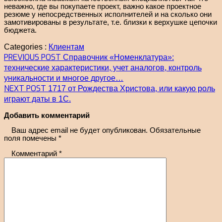
неважно, где вы покупаете проект, важно какое проектное
резюме у непосредственных исполнителей и на сколько они
замотивированы в результате, т.е. близки к верхушке цепочки
бюджета.
Categories :
Клиентам
Навигация
Previous
PREVIOUS POST
Справочник «Номенклатура»:
по
post:
технические характеристики, учет аналогов, контроль
записям
уникальности и многое другое…
Next
NEXT POST
1717 от Рождества Христова, или какую роль
post:
играют даты в 1С.
Добавить комментарий
Ваш адрес email не будет опубликован.
Обязательные
поля помечены
*
Комментарий
*