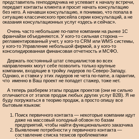
представитель генподрядчика не успевает к началу встречи,
передает контакты клиента и просит начать консультацию
без него. А начавши консультацию, я понимаю, что попала в
ситуацию классического пресейла серии консультаций, а не
оказания консультационных услуг «здесь и сейчас».
Очень часто небольшие no-name компании на рынке 1С
франчайзи объединяются. У кого-то сильная сторона —
регламентированный учет, у кого-то CRM или WMS системы,
у кого-то Управление небольшой фирмой, а у кого-то
консолидированная финансовая отчетность и МСФО.
Держать постоянный штат специалистов во всех
направлениях могут себе позволить только крупные
компании, входящие в тройку лидеров по Северо-Западу.
Однако, и ставки у этих лидеров не чета no-name, а гарантии,
что именно в Ваш проект не попадет стажер, тоже нет.
А теперь разберем этапы продаж проектов (они не сильно
отличаются от этапов продаж любых других услуг B2B). Я не
буду погружаться в теорию продаж, а просто опишу все
бытовым языком:
Поиск первичного контакта — некоторые компании идут
даже на массовый холодный обзвон по базам
предприятий, чтобы найти функционального заказчика
Выявление потребности у первичного контакта —
составление списка тезисов проблематики