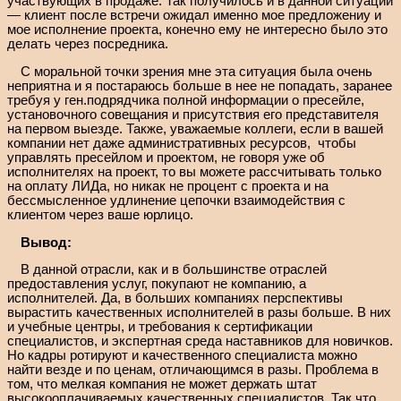
участвующих в продаже. Так получилось и в данной ситуации
— клиент после встречи ожидал именно мое предложениу и
мое исполнение проекта, конечно ему не интересно было это
делать через посредника.
С моральной точки зрения мне эта ситуация была очень
неприятна и я постараюсь больше в нее не попадать, заранее
требуя у ген.подрядчика полной информации о пресейле,
установочного совещания и присутствия его представителя
на первом выезде. Также, уважаемые коллеги, если в вашей
компании нет даже административных ресурсов, чтобы
управлять пресейлом и проектом, не говоря уже об
исполнителях на проект, то вы можете рассчитывать только
на оплату ЛИДа, но никак не процент с проекта и на
бессмысленное удлинение цепочки взаимодействия с
клиентом через ваше юрлицо.
Вывод:
В данной отрасли, как и в большинстве отраслей
предоставления услуг, покупают не компанию, а
исполнителей. Да, в больших компаниях перспективы
вырастить качественных исполнителей в разы больше. В них
и учебные центры, и требования к сертификации
специалистов, и экспертная среда наставников для новичков.
Но кадры ротируют и качественного специалиста можно
найти везде и по ценам, отличающимся в разы. Проблема в
том, что мелкая компания не может держать штат
высокооплачиваемых качественных специалистов. Так что