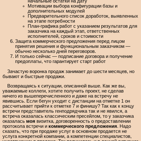
начальные остатки на дату
Мотивации выбора конфигурации базы и
дополнительных модулей
Предварительного список доработок, выявленных
на этапе потребности
План-графика работ с указанием результатов для
заказчика на каждый этап, ответственных
исполнителей, сроков и стоимости
Защита коммерческого предложения перед лицом
принятия решения и функциональным заказчиком —
обычно несколько дней переговоров.
И только сейчас — подписание договора и получение
предоплаты, что гарантирует старт работ
Зачастую воронка продаж занимает до шести месяцев, но
бывают и быстрые продажи.
Возвращаясь к ситуации, описанной выше. Как же вы,
уважаемые коллеги, хотите получить проект, не сделав
ничего из вышеперечисленного и даже на встречу не
явившись. Если бегун уходит с дистанции на отметке 1 он
рассчитывает прийти к отметке 7 и финишу? Так как к концу
встречи представитель генподрядчика так и не явился, а
встреча оказалась классическим пресейлом, то у заказчика
оказалась
моя
визитка, договоренность о предоставлении
протокола встречи и
коммерческого предложения
. Надо
сказать, что при продаже услуг в основном продается не
услуга конкретной компании, а компетенции специалистов,